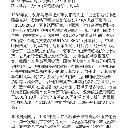
著《中国军用钞票史略》第74页原件
稀世珍品—孙中山亲笔签名的军用钞票
1982年夏，父亲马定祥接到挚友张璜先生（已故著名钱币收
藏鉴赏家，香港钱币研究会首任会长）转来其妹丁张弓良
（1910-2003，著名纸币研究、收藏家，时任台湾集币协会
理事长）赠送的《中国军用钞票史略》一册。当即，阅读了
全书，内中首次见到这枚被丁张氏称之
“
稀世珍品
”
的—有孙
中山先生亲笔英文签名
“
SUN YAT SEN
”
（孙逸仙），
“
中华
民国伍元军用钞票
”
时，他拍案叫绝，对我说：
“
这张纸币太
珍贵了，这是我见到的唯一一张有孙中山亲笔签名的军用钞
票，它具有珍贵的历史文物价值。
”
父 亲生前特别重视研
究、收藏辛亥革命军用钞票，因为他认为辛亥革命是中国历
史的转折点（中国民国是亚洲第一个民主国家），孙中山先
生是中国民主革命的伟大先 驱，其功勋无与伦比。尤其辛亥
革命时期军用钞票大多发行量很有限，流通时间也极短暂，
所以存世格外稀少，故他对辛亥革命时期的各种货币特别重
视，数十年来 在全国各地到处寻觅，获得了很多珍品。他自
认为是国内收藏辛亥革命货币最牛的人（父亲的这些珍藏已
于2001年10月，纪念辛亥革命90周年活动时，我们 家属根
据他的遗愿，全部100余种货币捐献给上海孙中山故居纪念
馆）。
我移居美国后，1987年夏，在洛杉矶长滩市国际钱币展销会
上，第一次碰到了丁张弓良女士。承她热情相邀，我去她家
里，有幸欣赏了她的全部纸币集藏。当我看到这张纸币时，