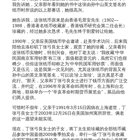
我告诉她，父亲那年看到她的书中这张由孙中山英文签名的
纸币时所说的以上那番话，她很高兴。
她告诉我，这张纸币原来是由香港毛景安先生（1902—
1988，香港著名纸币收藏家，香港钱币研究会第二任会长）
珍藏的，经过她多次恳求，毛先生终于割爱转让给她。
1990年，父亲应美国钱币学会邀请，赴美学术访问，后来我
陪他去洛杉矶丁张弓良女士家，观赏了她的珍藏，父亲看到
这张纸币实物时，特别兴奋。他对丁老太说：
“
我收藏
‘
中华
民国南京军用钞票
’
有三张，面值都是壹元的，虽然它们也很
稀少，但你这张纸币却称之为
‘
中华民国军用钞票
’
，而面值
又是伍元，这是我第一次见到的。尤其这张纸币的背面又有
孙中山的英文亲笔签名，可以说
‘
珍上加珍
’
。这次真是不虚
此行。
”
那天，父亲和丁张弓良女士进行了钱币方面的广泛交
流，并约定，在1996年辛亥革命85周年时，在上海和台北
两地，联袂举办一个
“
辛亥革命时期货币展览会
”
，展品由他
们两人提供。
可惜时不假年，父亲于1991年3月15日因病在上海逝世，丁
张弓良女士于2003年12月26日在美国加州寓所辞世。俩老
的这一愿望未能实现。
现在，丁张弓良女士的子女，将丁太生前珍藏的全部纸币藏
品参加中国嘉德2009春季拍卖会，举行一场
“
丁张弓良收藏