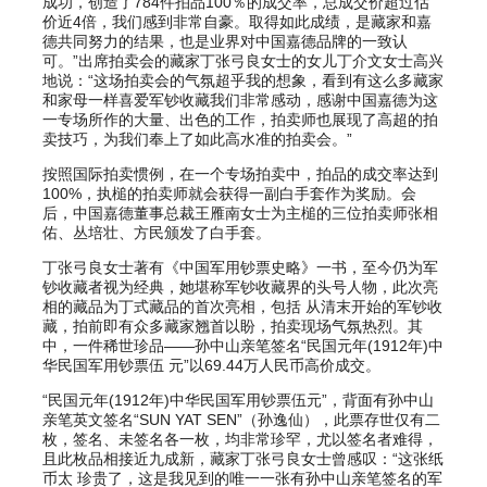
成功，创造了784件拍品100％的成交率，总成交价超过估
价近4倍，我们感到非常自豪。取得如此成绩，是藏家和嘉
德共同努力的结果，也是业界对中国嘉德品牌的一致认
可。”出席拍卖会的藏家丁张弓良女士的女儿丁介文女士高兴
地说：“这场拍卖会的气氛超乎我的想象，看到有这么多藏家
和家母一样喜爱军钞收藏我们非常感动，感谢中国嘉德为这
一专场所作的大量、出色的工作，拍卖师也展现了高超的拍
卖技巧，为我们奉上了如此高水准的拍卖会。”
按照国际拍卖惯例，在一个专场拍卖中，拍品的成交率达到
100%，执槌的拍卖师就会获得一副白手套作为奖励。会
后，中国嘉德董事总裁王雁南女士为主槌的三位拍卖师张相
佑、丛培壮、方民颁发了白手套。
丁张弓良女士著有《中国军用钞票史略》一书，至今仍为军
钞收藏者视为经典，她堪称军钞收藏界的头号人物，此次亮
相的藏品为丁式藏品的首次亮相，包括 从清末开始的军钞收
藏，拍前即有众多藏家翘首以盼，拍卖现场气氛热烈。其
中，一件稀世珍品——孙中山亲笔签名“民国元年(1912年)中
华民国军用钞票伍 元”以69.44万人民币高价成交。
“民国元年(1912年)中华民国军用钞票伍元”，背面有孙中山
亲笔英文签名“SUN YAT SEN”（孙逸仙），此票存世仅有二
枚，签名、未签名各一枚，均非常珍罕，尤以签名者难得，
且此枚品相接近九成新，藏家丁张弓良女士曾感叹：“这张纸
币太 珍贵了，这是我见到的唯一一张有孙中山亲笔签名的军