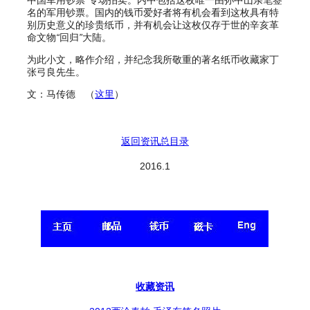
中国军用钞票
”
专场拍卖。内中包括这枚唯一由孙中山亲笔签
名的军用钞票。国内的钱币爱好者将有机会看到这枚具有特
别历史意义的珍贵纸币，并有机会让这枚仅存于世的辛亥革
命文物
“
回归
”
大陆。
为此小文，略作介绍，并纪念我所敬重的著名纸币收藏家丁
张弓良先生。
文：马传德 （
这里
）
返回资讯总目录
2016.1
收藏资讯