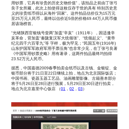
用钞票，它具有珍贵的历史文物价值”，该拍品之前由丁张弓
良子女所藏，此次上拍使得这枚仅存于世的具有 特别历史意
义的珍贵纸币得以从海外“回家”。这件拍品估价仅为15万元
至25万元人民币，最终以估价近5倍的价格69.44万人民币傲
居该场榜首。
“光绪陕西官银钱号壹两”加盖“辛亥”（1911年），因适逢辛
亥革命，背加盖“秦陇复汉军大统领张”、“统领起义”、“黄帝
纪元四千六百零九”等 字样，极为罕见；“民国五年(1916年)
山东护国军军政府军用手票伍角”也非常少见，在丁张弓良著
《中国军用钞票史略》用有著录，这两件拍品最终均拍得
23.52万元人民币。
据悉，中国嘉德2009春季拍卖会纸币以及古钱、金银锭、金
银币部分将于21日至22日继续上拍，地点为北京国际饭店；
中国书画、瓷器玉器工艺品、油画雕塑影像、古籍善本部分
将于5月26日至28日进行预展，5月29日至30日进行拍卖，
地点为北京嘉里中心饭店 （
01
，
02
，
03
）
111111