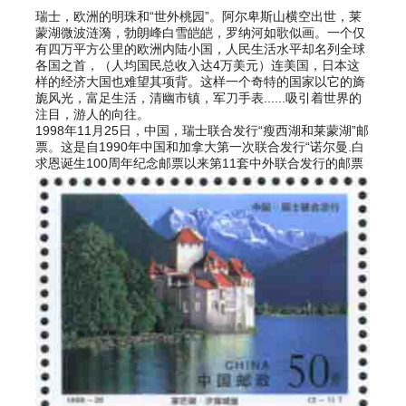
瑞士，欧洲的明珠和“世外桃园”。阿尔卑斯山横空出世，莱
蒙湖微波涟漪，勃朗峰白雪皑皑，罗纳河如歌似画。一个仅
有四万平方公里的欧洲内陆小国，人民生活水平却名列全球
各国之首，（人均国民总收入达4万美元）连美国，日本这
样的经济大国也难望其项背。这样一个奇特的国家以它的旖
旎风光，富足生活，清幽市镇，军刀手表......吸引着世界的
注目，游人的向往。
1998年11月25日，中国，瑞士联合发行“瘦西湖和莱蒙湖”邮
票。这是自1990年中国和加拿大第一次联合发行“诺尔曼.白
求恩诞生100周年纪念邮票以来第11套中外联合发行的邮票