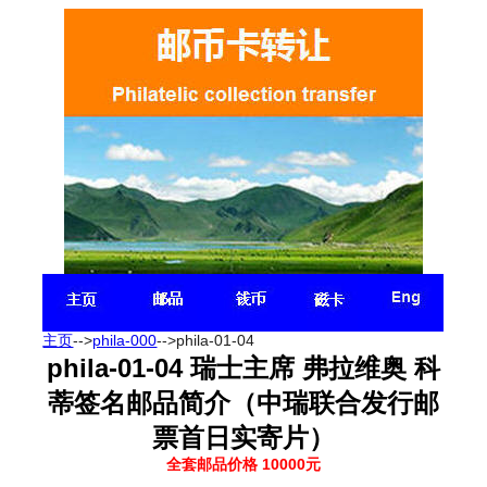
主页
-->
phila-000
-->phila-01-04
phila-01-04 瑞士主席 弗拉维奥 科
蒂
签名
邮品简介（中瑞联合发行邮
票首日实寄片）
全套邮品价格 10000
元