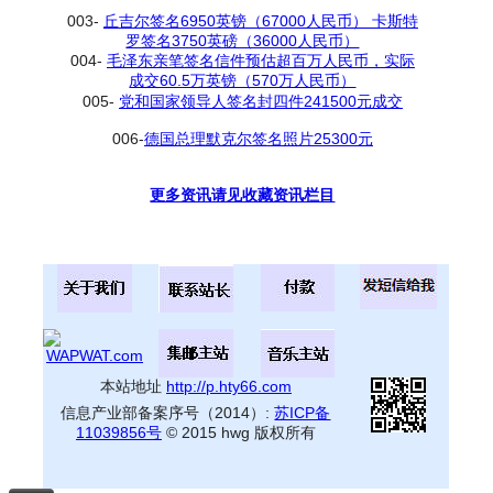
003-
丘吉尔签名6950英镑（67000人民币） 卡斯特
罗签名3750英磅（36000人民币）
004-
毛泽东亲笔签名信件预估超百万人民币，实际
成交60.5万英镑（570万人民币）
005-
党和国家领导人签名封四件241500元成交
006-
德国总理默克尔签名照片25300元
更多资讯请见收藏资讯栏目
本站地址
http://p.hty66.com
信息产业部备案序号（2014）:
苏ICP备
11039856号
© 2015 hwg 版权所有