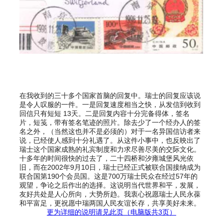
在我收到的三十多个国家首脑的回复中。瑞士的回复应该说
是令人叹服的一件。一是回复速度相当之快，从发信到收到
回信只有短短 13天。二是回复内容十分完备得体，签名
片，短笺，带有签名笔迹的照片。除去少了一个经办人的签
名之外，（当然这也并不是必须的）对于一名异国信访者来
说，已经使人感到十分礼遇了。从这件小事中，也反映出了
瑞士这个国家成熟的礼宾制度和力求尽善尽美的交际文化。
十多年的时间很快的过去了，二十四桥和汐雍城堡风光依
旧，而在2002年9月10日，瑞士已经正式被联合国接纳成为
联合国第190个会员国。这是700万瑞士民众在经过57年的
观望，争论之后作出的选择。这说明当代世界和平，发展，
友好共处是人心所向，大势所趋。我衷心祝愿瑞士人民永葆
和平富足，更祝愿中瑞两国人民友谊长存，共享美好未来。
更为详细的说明请见此页（电脑版共3页）