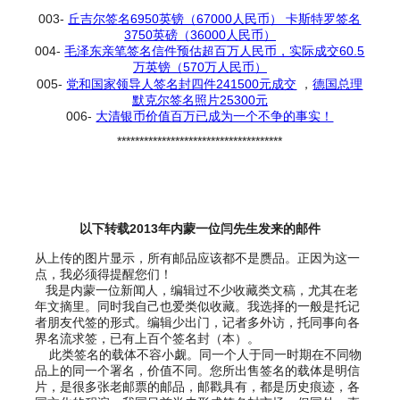
003-
丘吉尔签名6950英镑（67000人民币） 卡斯特罗签名
3750英磅（36000人民币）
004-
毛泽东亲笔签名信件预估超百万人民币，实际成交60.5
万英镑（570万人民币）
005-
党和国家领导人签名封四件241500元成交
，
德国总理
默克尔签名照片25300元
006-
大清银币价值百万已成为一个不争的事实！
111111
*************************************
以下转载2013年内蒙一位闫先生发来的邮件
从上传的图片显示，所有邮品应该都不是赝品。正因为这一
点，我必须得提醒您们！
我是内蒙一位新闻人，编辑过不少收藏类文稿，尤其在老
年文摘里。同时我自己也爱类似收藏。我选择的一般是托记
者朋友代签的形式。编辑少出门，记者多外访，托同事向各
界名流求签，已有上百个签名封（本）。
此类签名的载体不容小觑。同一个人于同一时期在不同物
品上的同一个署名，价值不同。您所出售签名的载体是明信
片，是很多张老邮票的邮品，邮戳具有，都是历史痕迹，各