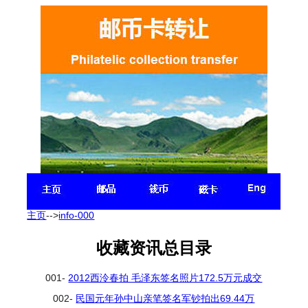
主页
-->
info-000
收藏资讯总目录
001-
2012西泠春拍 毛泽东签名照片172.5万元成交
002-
民国元年孙中山亲笔签名军钞拍出69.44万