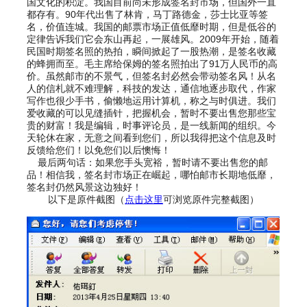
国文化的积淀。我国目前尚未形成签名封市场，但国外一直
都存有。90年代出售了林肯，马丁路德金，莎士比亚等签
名，价值连城。我国的邮票市场正值低靡时期，但是低谷的
定律告诉我们它会东山再起，一展雄风。2009年开始，随着
民国时期签名照的热拍，瞬间掀起了一股热潮，是签名收藏
的蜂拥而至。毛主席给保姆的签名照拍出了91万人民币的高
价。虽然邮市的不景气，但签名封必然会带动签名风！从名
人的信札就不难理解，科技的发达，通信地逐步取代，作家
写作也很少手书，偷懒地运用计算机，称之与时俱进。我们
爱收藏的可以见缝插针，把握机会，暂时不要出售您那些宝
贵的财富！我是编辑，时事评论员，是一线新闻的组织。今
天轮休在家，无意之间看到您们，所以我得把这个信息及时
反馈给您们！以免您们以后懊悔！
最后两句话：如果您手头宽裕，暂时请不要出售您的邮
品！相信我，签名封市场正在崛起，哪怕邮市长期地低靡，
签名封仍然风景这边独好！
以下是原件截图（
点击这里
可浏览原件完整截图）